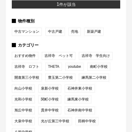
1
件が該当
物件種別
中古マンション
中古戸建
売地
新築戸建
カテゴリー
おすすめ物件
吉祥寺 ペット可
吉祥寺 学生向け
吉祥寺 ロフト
THETA
youtube
南町小学校
開進第三小学校
豊玉第二小学校
練馬第二小学校
向山小学校
泉新小学校
石神井東小学校
光和小学校
関町小学校
練馬東小学校
旭丘中学校
貫井中学校
石神井南中学校
大泉中学校
光が丘第三中学校
田柄中学校