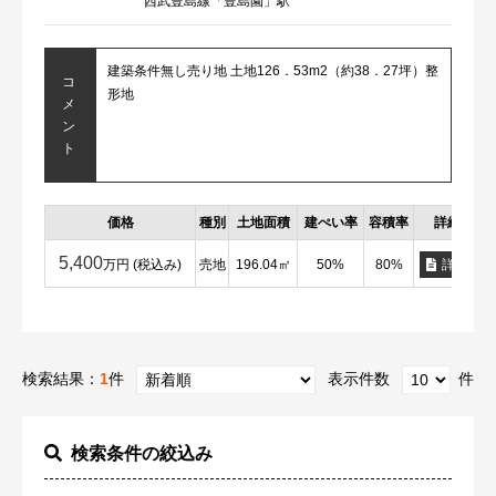
西武豊島線「豊島園」駅
建築条件無し売り地 土地126．53m2（約38．27坪）整
コ
形地
メ
ン
ト
価格
種別
土地面積
建ぺい率
容積率
詳細
5,400
万円 (税込み)
売地
196.04㎡
50%
80%
詳細
検索結果：
1
件
表示件数
件
検索条件の絞込み