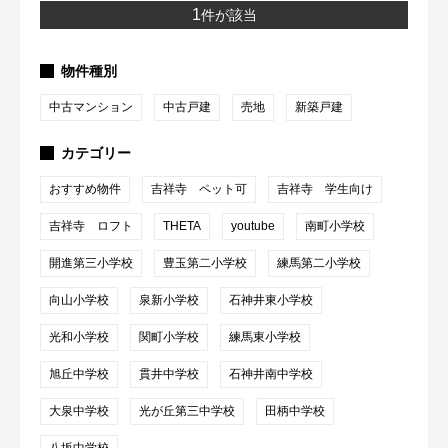
1
件が該当
物件種別
中古マンション
中古戸建
売地
新築戸建
カテゴリー
おすすめ物件
吉祥寺 ペット可
吉祥寺 学生向け
吉祥寺 ロフト
THETA
youtube
南町小学校
開進第三小学校
豊玉第二小学校
練馬第二小学校
向山小学校
泉新小学校
石神井東小学校
光和小学校
関町小学校
練馬東小学校
旭丘中学校
貫井中学校
石神井南中学校
大泉中学校
光が丘第三中学校
田柄中学校