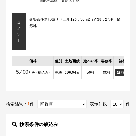
西武豊島線「豊島園」駅
建築条件無し売り地 土地126．53m2（約38．27坪）整
コ
形地
メ
ン
ト
価格
種別
土地面積
建ぺい率
容積率
詳細
5,400
万円 (税込み)
売地
196.04㎡
50%
80%
詳細
検索結果：
1
件
表示件数
件
検索条件の絞込み