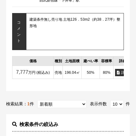
西武新宿線「下井草」駅
建築条件無し売り地 土地126．53m2（約38．27坪）整
コ
形地
メ
ン
ト
価格
種別
土地面積
建ぺい率
容積率
詳細
7,777
万円 (税込み)
売地
196.04㎡
50%
80%
詳細
検索結果：
1
件
表示件数
件
検索条件の絞込み