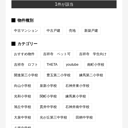
1
件が該当
物件種別
中古マンション
中古戸建
売地
新築戸建
カテゴリー
おすすめ物件
吉祥寺 ペット可
吉祥寺 学生向け
吉祥寺 ロフト
THETA
youtube
南町小学校
開進第三小学校
豊玉第二小学校
練馬第二小学校
向山小学校
泉新小学校
石神井東小学校
光和小学校
関町小学校
練馬東小学校
旭丘中学校
貫井中学校
石神井南中学校
大泉中学校
光が丘第三中学校
田柄中学校