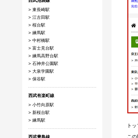
西武池袋線
東長崎駅
江古田駅
桜台駅
練馬駅
中村橋駅
富士見台駅
練馬高野台駅
石神井公園駅
大泉学園駅
保谷駅
西武有楽町線
小竹向原駅
新桜台駅
練馬駅
トッ
この
西武豊島線