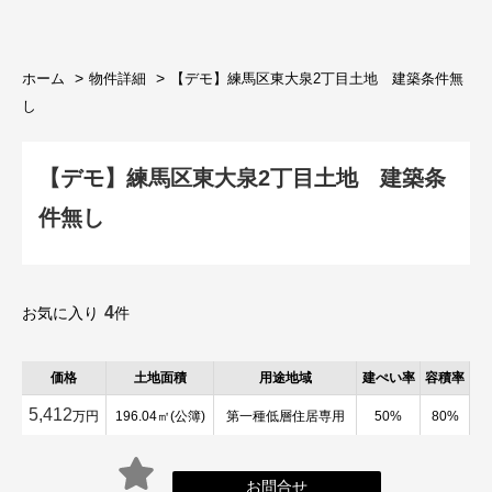
ホーム
物件詳細
【デモ】練馬区東大泉2丁目土地 建築条件無
し
【デモ】練馬区東大泉2丁目土地 建築条
件無し
4
お気に入り
件
価格
土地面積
用途地域
建ぺい率
容積率
5,412
万円
196.04㎡(公簿)
第一種低層住居専用
50%
80%
お問合せ