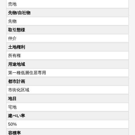
売地
先物/自社物
先物
取引態様
仲介
土地権利
所有権
用途地域
第一種低層住居専用
都市計画
市街化区域
地目
宅地
建ぺい率
50%
容積率