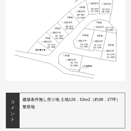
建築条件無し売り地 土地126．53m2（約38．27坪）
コ
整形地
メ
ン
ト