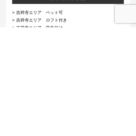
吉祥寺エリア ペット可
吉祥寺エリア ロフト付き
吉祥寺エリア 学生向け
高円寺エリア ペット可
高円寺エリア ロフト付き
高円寺エリア 学生向け
荻窪エリア ペット可
荻窪エリア ロフト付き
荻窪エリア 学生向け
駅周辺レポート
大泉学園駅
石神井公園駅
練馬高野台駅
富士見台駅