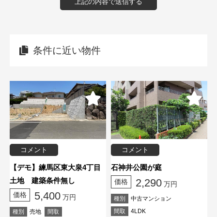
条件に近い物件
コメント
コメント
【デモ】練馬区東大泉4丁目
石神井公園が庭
土地 建築条件無し
2,290
価格
万円
5,400
価格
万円
種別
中古マンション
間取
4LDK
種別
売地
間取