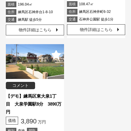
面積
108.47㎡
面積
196.04㎡
住所
練馬区石神井町6-32
住所
練馬区石神井台1-8-10
交通
石神井公園駅 徒歩1分
交通
練馬駅 徒歩5分
物件詳細はこちら
物件詳細はこちら
コメント
【デモ】練馬区東大泉1丁
目 大泉学園駅8分 3890万
円
3,890
価格
万円
種別
売地
間取