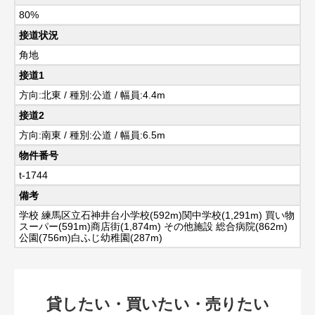
80%
接道状況
角地
接道1
方向:北東 / 種別:公道 / 幅員:4.4m
接道2
方向:南東 / 種別:公道 / 幅員:6.5m
物件番号
t-1744
備考
学校 練馬区立石神井台小学校(592m)関中学校(1,291m) 買い物
スーパー(591m)商店街(1,874m) その他施設 総合病院(862m)
公園(756m)白ふじ幼稚園(287m)
貸したい・買いたい・売りたい