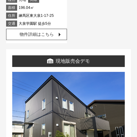
面積
196.04㎡
住所
練馬区東大泉1-17-25
交通
大泉学園駅 徒歩5分
物件詳細はこちら
現地販売会デモ